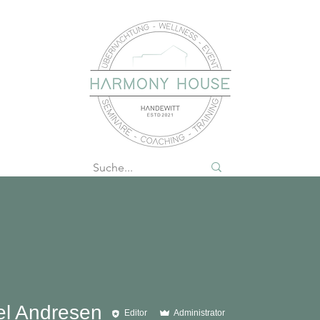
WS
ANWENDUNGEN
UEBERNACHTUNG
ANGEB
l Andresen
Editor
Administrator