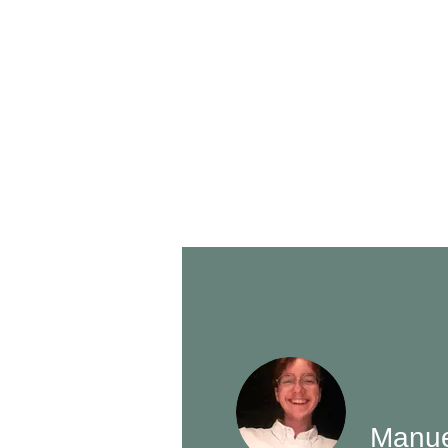
NE
Manue