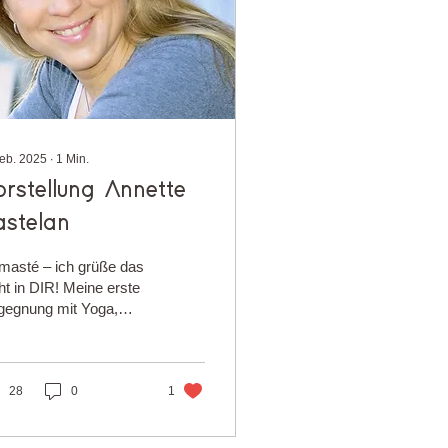
Feb. 2025
∙
1
Min.
orstellung Annette
astelan
masté – ich grüße das
ht in DIR! Meine erste
gegnung mit Yoga,
5, hat mein Leben
ändert. In meiner
ten Yogastunde hatte...
28
0
1