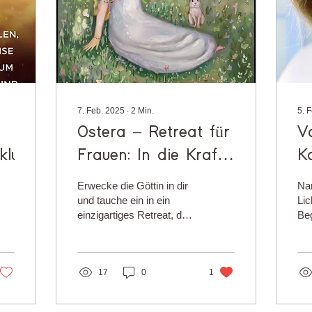
7. Feb. 2025
∙
2
Min.
5. 
Ostera – Retreat für
V
klung
Frauen: In die Kraft
K
der Göttin
Erwecke die Göttin in dir
Na
und tauche ein in ein
Lic
einzigartiges Retreat, das
Be
dich mit deiner inneren
199
Stärke und Weiblichkeit
ver
verbindet....
ers
17
0
1