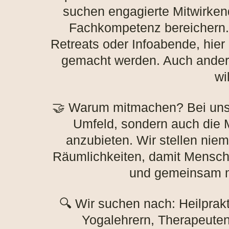
suchen engagierte Mitwirken
Fachkompetenz bereichern.
Retreats oder Infoabende, hie
gemacht werden. Auch andere
wi
🤝 Warum mitmachen? Bei uns f
Umfeld, sondern auch die M
anzubieten. Wir stellen niem
Räumlichkeiten, damit Mensch
und gemeinsam m
🔍 Wir suchen nach: Heilprak
Yogalehrern, Therapeuten