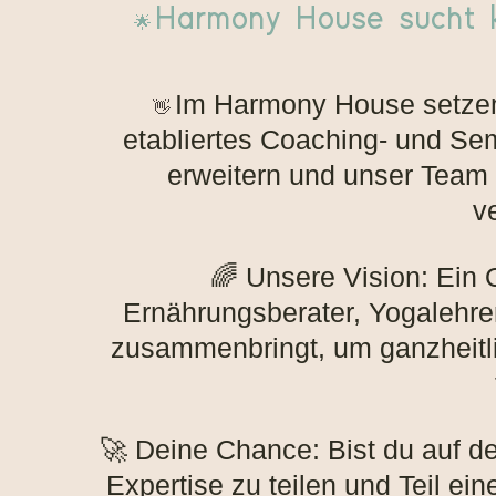
Harmony House sucht k
🌟
Im Harmony House setzen 
👋
etabliertes Coaching- und Se
erweitern und unser Team 
v
🌈 Unsere Vision: Ein O
Ernährungsberater, Yogalehre
zusammenbringt, um ganzheitl
🚀 Deine Chance: Bist du auf d
Expertise zu teilen und Teil ei