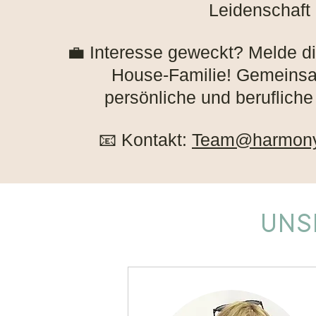
Leidenschaft
💼 Interesse geweckt? Melde d
House-Familie! Gemeinsam
persönliche und beruflich
📧 Kontakt:
Team@harmony
UNS