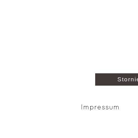
Storn
Impressum