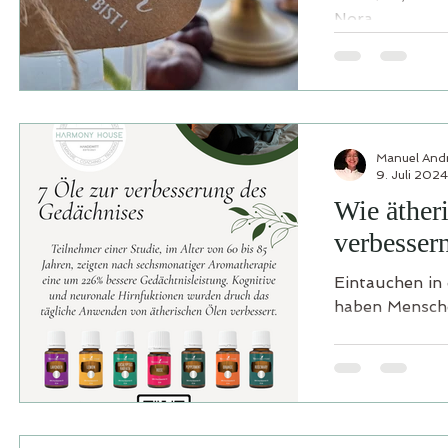
Nora...
Manuel And
9. Juli 2024
Wie äther
verbesser
Eintauchen in 
haben Menschen