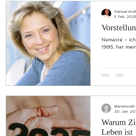
Manuel And
5. Feb. 202
Vorstellu
Namasté – ich
1995, hat mein
skaramoush
20. Jan. 20
Warum Zie
Leben ist