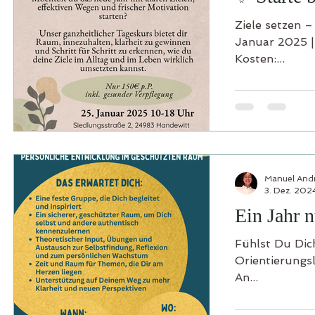
Ziele setzen 
Januar 2025 
Kosten:...
Manuel And
3. Dez. 202
Ein Jahr n
Fühlst Du Dic
Orientierungs
An...