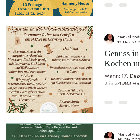
Manuel And
13. Nov. 20
Genuss in
Kochen u
Wann: 17. Dezember 2024 – 18 Uhr Wo: Harmony House, Siedlungsstraße
2 in 24983 Han
Manuel And
16. Okt. 20