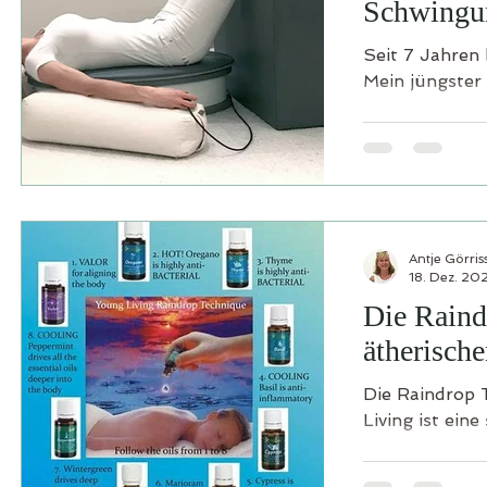
Schwingu
Seit 7 Jahren 
Mein jüngster 
Antje Görris
18. Dez. 20
Die Rain
ätherisch
Die Raindrop 
Living ist ein