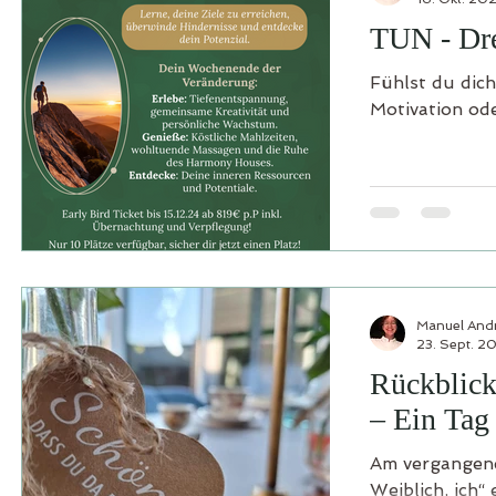
TUN - Dre
Fühlst du dich
Motivation ode
Manuel And
23. Sept. 2
Rückblick 
– Ein Tag
Am vergangene
Weiblich, ich“