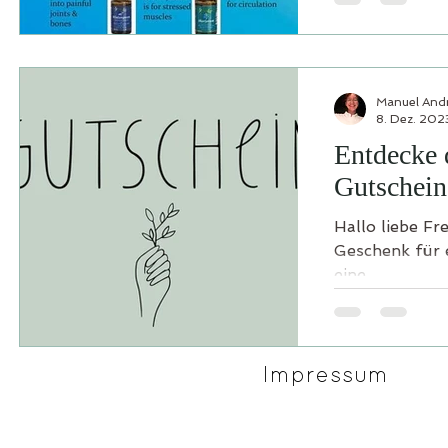
Manuel And
8. Dez. 202
Entdecke 
Gutschein
Hallo liebe F
Geschenk für 
eine...
Impressum