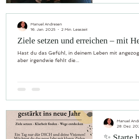
Manuel Andresen
16. Jan. 2025
2 Min. Lesezeit
Ziele setzen und erreichen – mit H
Hast du das Gefühl, in deinem Leben mit angezog
aber irgendwie fehlt die...
Manuel And
28. Dez. 20
✨ Starte 