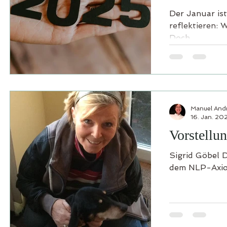
Der Januar is
reflektieren:
Doch...
Manuel And
16. Jan. 20
Vorstellu
Sigrid Göbel 
dem NLP-Axiom