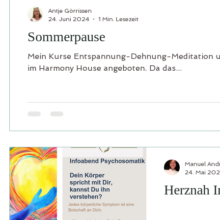
Antje Görrissen
24. Juni 2024
1 Min. Lesezeit
Sommerpause
Mein Kurse Entspannung-Dehnung-Meditation un
im Harmony House angeboten. Da das...
Manuel And
24. Mai 20
Herznah I