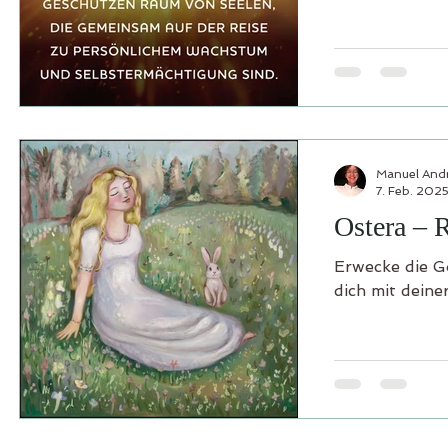
Manuel And
7. Feb. 202
Ostera – R
Erwecke die Gö
dich mit deine