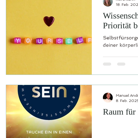
18. Feb. 20
Wissensch
Priorität b
Selbstfürsorge
deiner körper
Manuel And
8. Feb. 202
Raum für 