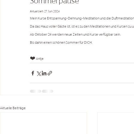
Sommerpause
Aktualisiert:
27. Juni 2024
Mein Kurse Entspannung-Dehnung-Meditation und die Duftmeditatio
Da das Haus voller Gäste ist, ist es zu den Meditationen und Kursen zu 
Ab Oktober 24 werden neue Zeiten und Kurse verfügbar sein.
Bis dahin einen schönen Sommer für DICH.
❤️ Antje 
Aktuelle Beiträge