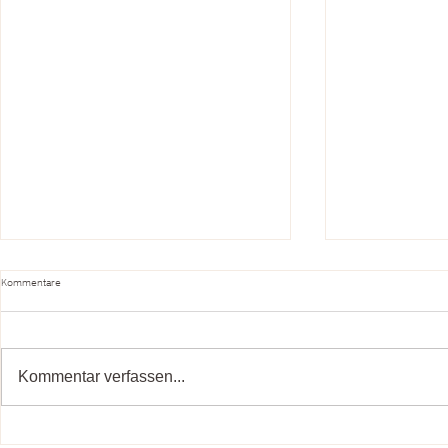
Kommentare
Kommentar verfassen...
Raum für Bewusstse
Wissenschaft trifft Herz: 5 Gründe, warum du
Priorität bist