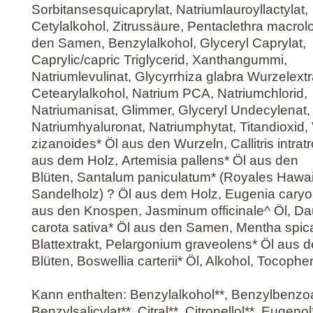
Sorbitansesquicaprylat, Natriumlauroyllactylat,
Cetylalkohol, Zitrussäure, Pentaclethra macrol
den Samen, Benzylalkohol, Glyceryl Caprylat,
Caprylic/capric Triglycerid, Xanthangummi,
Natriumlevulinat, Glycyrrhiza glabra Wurzelextr
Cetearylalkohol, Natrium PCA, Natriumchlorid,
Natriumanisat, Glimmer, Glyceryl Undecylenat,
Natriumhyaluronat, Natriumphytat, Titandioxid, 
zizanoides* Öl aus den Wurzeln, Callitris intrat
aus dem Holz, Artemisia pallens* Öl aus den
Blüten, Santalum paniculatum* (Royales Hawa
Sandelholz) ? Öl aus dem Holz, Eugenia caryo
aus den Knospen, Jasminum officinale^ Öl, D
carota sativa* Öl aus den Samen, Mentha spic
Blattextrakt, Pelargonium graveolens* Öl aus 
Blüten, Boswellia carterii* Öl, Alkohol, Tocophe
Kann enthalten: Benzylalkohol**, Benzylbenzoa
Benzylsalicylat**, Citral**, Citronellol**, Eugenol