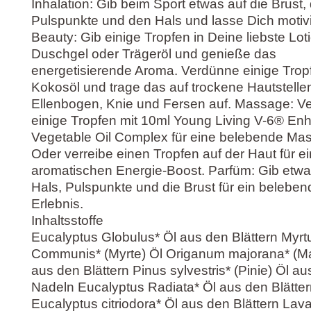
Inhalation: Gib beim Sport etwas auf die Brust, 
Pulspunkte und den Hals und lasse Dich motiv
Beauty: Gib einige Tropfen in Deine liebste Lot
Duschgel oder Trägeröl und genieße das
energetisierende Aroma. Verdünne einige Trop
Kokosöl und trage das auf trockene Hautstellen
Ellenbogen, Knie und Fersen auf. Massage: V
einige Tropfen mit 10ml Young Living V-6® E
Vegetable Oil Complex für eine belebende Ma
Oder verreibe einen Tropfen auf der Haut für e
aromatischen Energie-Boost. Parfüm: Gib etwa
Hals, Pulspunkte und die Brust für ein belebe
Erlebnis.
Inhaltsstoffe
Eucalyptus Globulus* Öl aus den Blättern Myrt
Communis* (Myrte) Öl Origanum majorana* (Ma
aus den Blättern Pinus sylvestris* (Pinie) Öl a
Nadeln Eucalyptus Radiata* Öl aus den Blätte
Eucalyptus citriodora* Öl aus den Blättern Lav