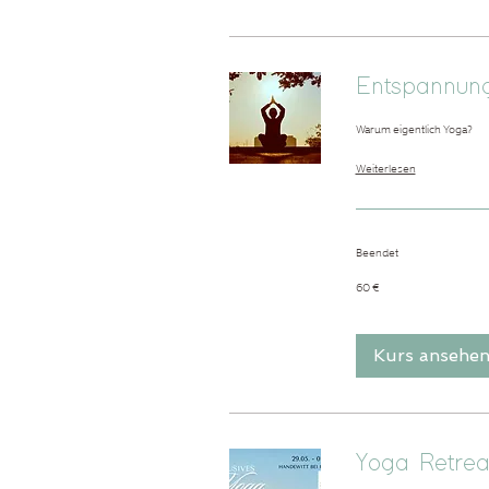
Entspannung
Warum eigentlich Yoga?
Weiterlesen
Beendet
60
60 €
Euro
Kurs ansehe
Yoga Retrea