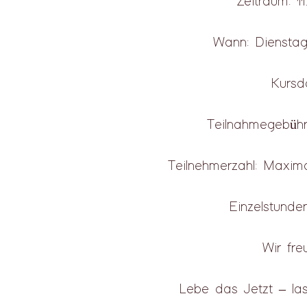
Zeitraum: 11
Wann: Dienstag
Kursd
Teilnahmegebühr:
Teilnehmerzahl: Maxim
Einzelstunde
Wir fre
Lebe das Jetzt – la