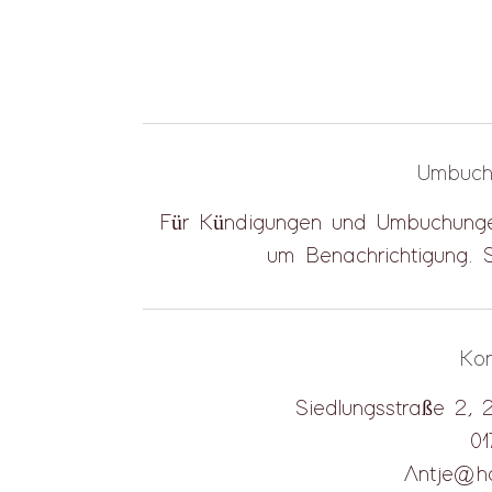
Umbuch
Für Kündigungen und Umbuchungen
um Benachrichtigung. S
Ko
Siedlungsstraße 2, 
0
Antje@ha