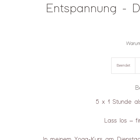
Entspannung - D
Warum
60
Eu
Beendet
B
e
e
n
B
d
e
t
5 x 1 Stunde al
Lass los – f
In meinem Yoga-Kurs am Dienstag s